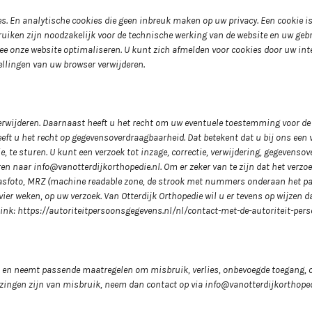
s. En analytische cookies die geen inbreuk maken op uw privacy. Een cookie is
ruiken zijn noodzakelijk voor de technische werking van de website en uw geb
 onze website optimaliseren. U kunt zich afmelden voor cookies door uw inter
ellingen van uw browser verwijderen.
 verwijderen. Daarnaast heeft u het recht om uw eventuele toestemming voor d
eft u het recht op gegevensoverdraagbaarheid. Dat betekent dat u bij ons een
 te sturen. U kunt een verzoek tot inzage, correctie, verwijdering, gegevens
naar info@vanotterdijkorthopedie.nl. Om er zeker van te zijn dat het verzoek
w pasfoto, MRZ (machine readable zone, de strook met nummers onderaan het 
r weken, op uw verzoek. Van Otterdijk Orthopedie wil u er tevens op wijzen da
 link: https://autoriteitpersoonsgegevens.nl/nl/contact-met-de-autoriteit-pe
 en neemt passende maatregelen om misbruik, verlies, onbevoegde toegang, 
wijzingen zijn van misbruik, neem dan contact op via info@vanotterdijkorthoped