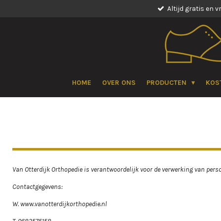
Altijd gratis en v
Ga
direct
naar
de
hoofdinhoud
HOME
OVER ONS
PRODUCTEN
KOS
Van Otterdijk Orthopedie is verantwoordelijk voor de verwerking van pers
Contactgegevens:
W. www.vanotterdijkorthopedie.nl