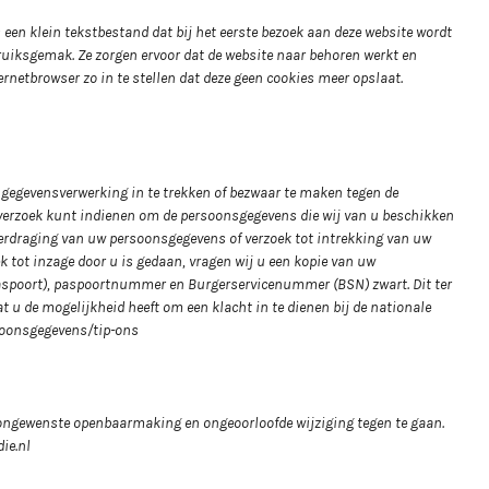
 een klein tekstbestand dat bij het eerste bezoek aan deze website wordt
ruiksgemak. Ze zorgen ervoor dat de website naar behoren werkt en
netbrowser zo in te stellen dat deze geen cookies meer opslaat.
e gegevensverwerking in te trekken of bezwaar te maken tegen de
 verzoek kunt indienen om de persoonsgegevens die wij van u beschikken
overdraging van uw persoonsgegevens of verzoek tot intrekking van uw
 tot inzage door u is gedaan, vragen wij u een kopie van uw
paspoort), paspoortnummer en Burgerservicenummer (BSN) zwart. Dit ter
t u de mogelijkheid heeft om een klacht in te dienen bij de nationale
rsoonsgegevens/tip-ons
ongewenste openbaarmaking en ongeoorloofde wijziging tegen te gaan.
ie.nl