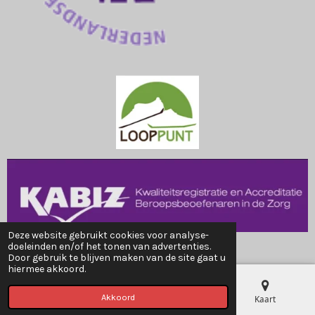
Deze website gebruikt cookies voor analyse-
©2025-2026 vanotterdijkorthopedie.nl
doeleinden en/of het tonen van advertenties.
Door gebruik te blijven maken van de site gaat u
hiermee akkoord.
Akkoord
E-mailadres
Telefoonnummer
Kaart